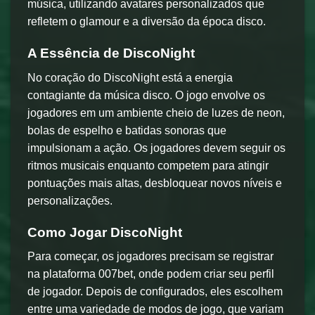
música, utilizando avatares personalizados que
refletem o glamour e a diversão da época disco.
A Essência de DiscoNight
No coração do DiscoNight está a energia
contagiante da música disco. O jogo envolve os
jogadores em um ambiente cheio de luzes de neon,
bolas de espelho e batidas sonoras que
impulsionam a ação. Os jogadores devem seguir os
ritmos musicais enquanto competem para atingir
pontuações mais altas, desbloquear novos níveis e
personalizações.
Como Jogar DiscoNight
Para começar, os jogadores precisam se registrar
na plataforma 007bet, onde podem criar seu perfil
de jogador. Depois de configurados, eles escolhem
entre uma variedade de modos de jogo, que variam