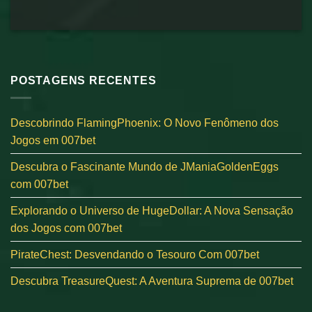
POSTAGENS RECENTES
Descobrindo FlamingPhoenix: O Novo Fenômeno dos
Jogos em 007bet
Descubra o Fascinante Mundo de JManiaGoldenEggs
com 007bet
Explorando o Universo de HugeDollar: A Nova Sensação
dos Jogos com 007bet
PirateChest: Desvendando o Tesouro Com 007bet
Descubra TreasureQuest: A Aventura Suprema de 007bet