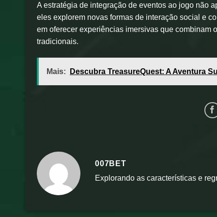
A estratégia de integração de eventos ao jogo não
eles explorem novas formas de interação social e co
em oferecer experiências imersivas que combinam o 
tradicionais.
Mais:
Descubra TreasureQuest: A Aventura S
007BET
Explorando as características e re