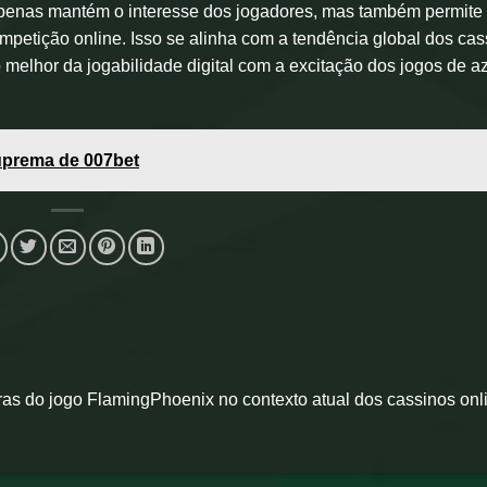
 apenas mantém o interesse dos jogadores, mas também permite
mpetição online. Isso se alinha com a tendência global dos cas
melhor da jogabilidade digital com a excitação dos jogos de a
uprema de 007bet
gras do jogo FlamingPhoenix no contexto atual dos cassinos onl