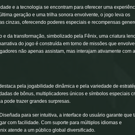
dade e a tecnologia se encontram para oferecer uma experiênc
ltima geração e uma trilha sonora envolvente, o jogo leva os
as cinzas, oferecendo poderes especiais e recompensas gener
o e da transformação, simbolizado pela Fênix, uma criatura len
 narrativa do jogo é construída em torno de missões que envolv
 jogadores não apenas assistam, mas interajam ativamente com 
estaca pela jogabilidade dinâmica e pela variedade de estraté
adas de bônus, multiplicadores únicos e símbolos especiais c
 pode trazer grandes surpresas.
señada para ser intuitiva, a interface do usuário garante que 
ar com facilidade. Com suporte para múltiplos idiomas e
ix atende a um público global diversificado.