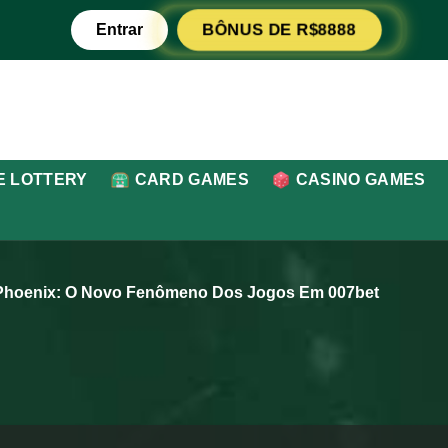
Entrar
BÔNUS DE R$8888
E LOTTERY
CARD GAMES
CASINO GAMES
Phoenix: O Novo Fenômeno Dos Jogos Em 007bet