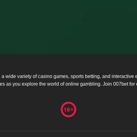
 a wide variety of casino games, sports betting, and interactive
ses as you explore the world of online gambling. Join 007bet for