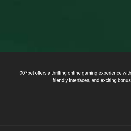
007bet offers a thrilling online gaming experience with
friendly interfaces, and exciting bonu