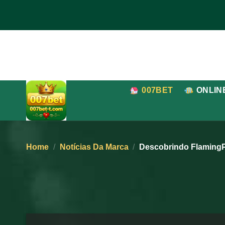
Ir
para
o
conteúdo
007BET
ONLIN
Home
/
Notícias Da Marca
/
Descobrindo Flaming