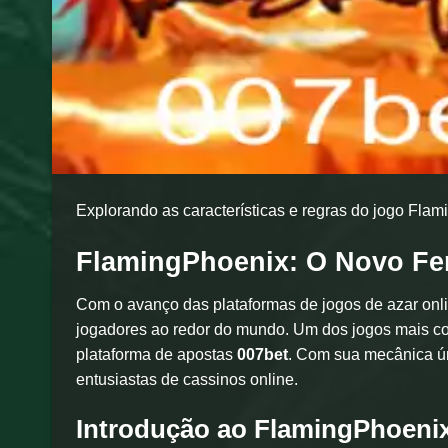
Explorando as características e regras do jogo Flam
FlamingPhoenix: O Novo F
Com o avanço das plataformas de jogos de azar onli
jogadores ao redor do mundo. Um dos jogos mais c
plataforma de apostas
007bet
. Com sua mecânica úni
entusiastas de cassinos online.
Introdução ao FlamingPhoeni