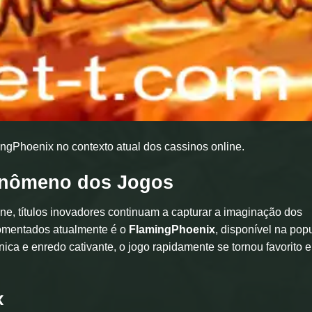
ingPhoenix no contexto atual dos cassinos online.
enômeno dos Jogos
ne, títulos inovadores continuam a capturar a imaginação dos
omentados atualmente é o
FlamingPhoenix
, disponível na pop
ca e enredo cativante, o jogo rapidamente se tornou favorito e
x