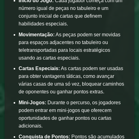
Início do Jogo:
Cada jogador começa com um
número igual de peças no tabuleiro e um
conjunto inicial de cartas que definem
habilidades especiais.
Movimentação:
As peças podem ser movidas
para espaços adjacentes no tabuleiro ou
teletransportadas para locais estratégicos
usando as cartas especiais.
Cartas Especiais:
As cartas podem ser usadas
para obter vantagens táticas, como avançar
várias casas de uma só vez, bloquear caminhos
de oponentes ou ganhar pontos extras.
Mini-Jogos:
Durante o percurso, os jogadores
podem entrar em mini-jogos que oferecem
oportunidades de ganhar pontos ou cartas
adicionais.
Conquista de Pontos:
Pontos são acumulados