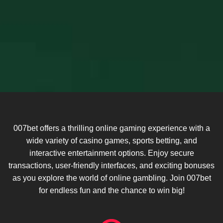
007bet offers a thrilling online gaming experience with a
wide variety of casino games, sports betting, and
interactive entertainment options. Enjoy secure
transactions, user-friendly interfaces, and exciting bonuses
as you explore the world of online gambling. Join 007bet
for endless fun and the chance to win big!