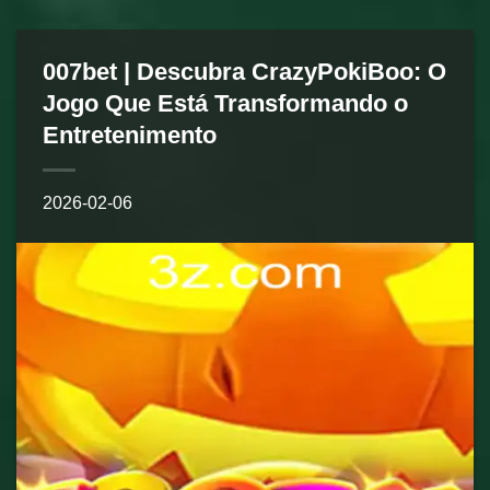
007bet | Descubra CrazyPokiBoo: O
Jogo Que Está Transformando o
Entretenimento
2026-02-06