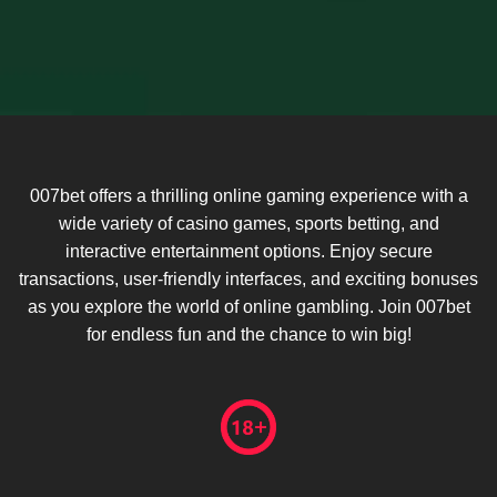
007bet offers a thrilling online gaming experience with a
wide variety of casino games, sports betting, and
interactive entertainment options. Enjoy secure
transactions, user-friendly interfaces, and exciting bonuses
as you explore the world of online gambling. Join 007bet
for endless fun and the chance to win big!