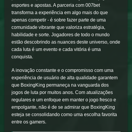
esportes e apostas. A parceria com 007bet
transforma a experiência em algo mais do que
apenas competir - é sobre fazer parte de uma
comunidade vibrante que valoriza estratégia,
habilidade e sorte. Jogadores de todo o mundo
estão descobrindo as nuances deste universo, onde
cada luta é um evento e cada vitória é uma
conquista.
A inovação constante e o compromisso com uma
experiência de usuário de alta qualidade garantem
que BoxingKing permaneça na vanguarda dos
jogos de luta por muitos anos. Com atualizações
regulares e um enfoque em manter o jogo fresco e
empolgante, não é de se admirar que BoxingKing
esteja se consolidando como uma escolha favorita
entre os gamers.