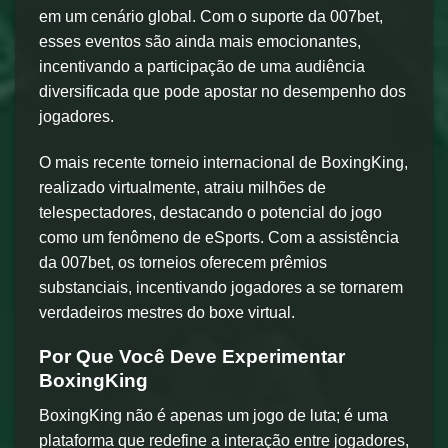
em um cenário global. Com o suporte da 007bet,
esses eventos são ainda mais emocionantes,
incentivando a participação de uma audiência
diversificada que pode apostar no desempenho dos
jogadores.
O mais recente torneio internacional de BoxingKing,
realizado virtualmente, atraiu milhões de
telespectadores, destacando o potencial do jogo
como um fenômeno de eSports. Com a assistência
da 007bet, os torneios oferecem prêmios
substanciais, incentivando jogadores a se tornarem
verdadeiros mestres do boxe virtual.
Por Que Você Deve Experimentar
BoxingKing
BoxingKing não é apenas um jogo de luta; é uma
plataforma que redefine a interação entre jogadores,