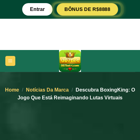
Ir
Entrar
BÔNUS DE R$8888
para
o
conteúdo
Home
/
Notícias Da Marca
/
Descubra BoxingKing: O
Jogo Que Está Reimaginando Lutas Virtuais