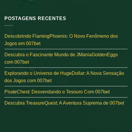
POSTAGENS RECENTES
Descobrindo FlamingPhoenix: O Novo Fenômeno dos
Jogos em 007bet
Descubra o Fascinante Mundo de JManiaGoldenEggs
com 007bet
Explorando o Universo de HugeDollar: A Nova Sensação
dos Jogos com 007bet
PirateChest: Desvendando o Tesouro Com 007bet
Descubra TreasureQuest: A Aventura Suprema de 007bet