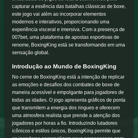
capturar a essência das batalhas clássicas de boxe,
este jogo vai além ao incorporar elementos
modernos e interativos, proporcionando uma
experiência visceral e imersiva. Com a presença de
007bet, uma plataforma de apostas esportivas de
renome, BoxingKing está se transformando em uma
sensação global.
Introdução ao Mundo de BoxingKing
No cerne de BoxingKing está a intenção de replicar
as emoções e desafios dos combates de boxe de
maneira acessível e empolgante para jogadores de
todas as idades. O jogo apresenta gráficos de ponta
que transmitem a energia dos ringues e oferecem
uma atmosfera realista que prende a atenção dos
jogadores por horas a fio. Introduzindo lutadores
icônicos e estilos únicos, BoxingKing permite que