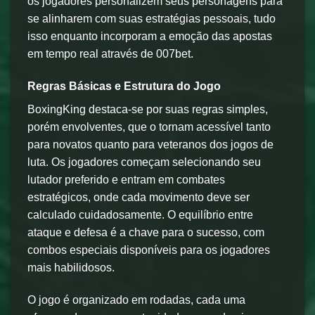
os jogadores personalizem seus personagens para
se alinharem com suas estratégias pessoais, tudo
isso enquanto incorporam a emoção das apostas
em tempo real através de 007bet.
Regras Básicas e Estrutura do Jogo
BoxingKing destaca-se por suas regras simples,
porém envolventes, que o tornam acessível tanto
para novatos quanto para veteranos dos jogos de
luta. Os jogadores começam selecionando seu
lutador preferido e entram em combates
estratégicos, onde cada movimento deve ser
calculado cuidadosamente. O equilíbrio entre
ataque e defesa é a chave para o sucesso, com
combos especiais disponíveis para os jogadores
mais habilidosos.
O jogo é organizado em rodadas, cada uma