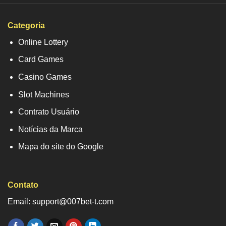
Categoria
Online Lottery
Card Games
Casino Games
Slot Machines
Contrato Usuário
Notícias da Marca
Mapa do site do Google
Contato
Email: support@007bet-t.com