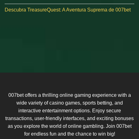
Descubra TreasureQuest: A Aventura Suprema de 007bet
007bet offers a thrilling online gaming experience with a
wide variety of casino games, sports betting, and
interactive entertainment options. Enjoy secure
transactions, user-friendly interfaces, and exciting bonuses
as you explore the world of online gambling. Join 007bet
for endless fun and the chance to win big!