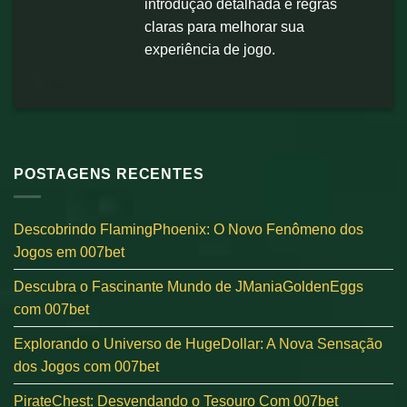
introdução detalhada e regras
claras para melhorar sua
experiência de jogo.
POSTAGENS RECENTES
Descobrindo FlamingPhoenix: O Novo Fenômeno dos
Jogos em 007bet
Descubra o Fascinante Mundo de JManiaGoldenEggs
com 007bet
Explorando o Universo de HugeDollar: A Nova Sensação
dos Jogos com 007bet
PirateChest: Desvendando o Tesouro Com 007bet